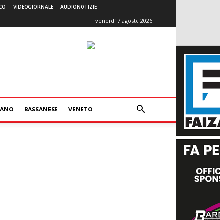
CO
VIDEOGIORNALE
AUDIONOTIZIE
venerdì 7 agosto 2026
IANO
BASSANESE
VENETO