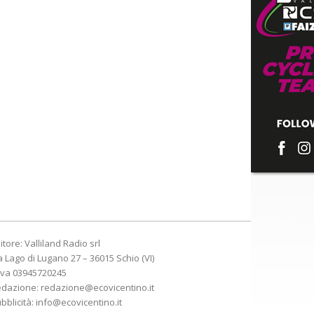
itore: Valliland Radio srl
a Lago di Lugano 27 – 36015 Schio (VI)
Iva 03945720245
edazione:
redazione@ecovicentino.it
bblicità:
info@ecovicentino.it