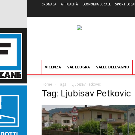
CRONACA
ATTUALITÀ
ECONOMIA LOCALE
SPORT LOCA
VICENZA
VAL LEOGRA
VALLE DELL’AGNO
Home
Tags
Ljubisav Petkovic
Tag: Ljubisav Petkovic