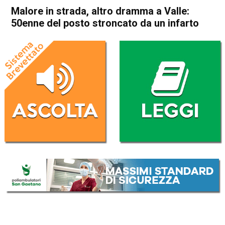
Malore in strada, altro dramma a Valle:
50enne del posto stroncato da un infarto
Home
Valdagno
Castelgomberto
Valdagno
Castelgomberto
Cronaca
In Evidenza
Malore in strada, altro
dramma a Valle: 50enne del
posto stroncato da un infarto
Da
Omar Dal Maso
1 Ottobre 2020
(aggiornato il
1 Ottobre 2020 19:47
)
ASCOLTA L'AUDIO