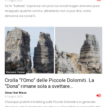
31 Luglio 2023
Se le "battute" espresse con post sui social magari avevano pure
strappato qualche sorriso, altrettanto non si può dire, come
denuncia via social il...
Recoaro Terme
Crolla “l’Omo” delle Piccole Dolomiti. La
“Dona” rimane sola a svettare...
Omar Dal Maso
-
6 Giugno 2023
Chiunque pratichi il trekking sulle Piccole Dolomiti e in generale
chiunque ami la montagna in ogni sua sfaccettatura non potrà che