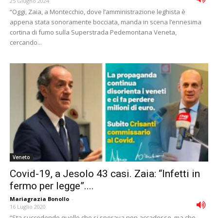
25 Giugno 2024
“Oggi, Zaia, a Montecchio, dove l’amministrazione leghista è
appena stata sonoramente bocciata, manda in scena l’ennesima
cortina di fumo sulla Superstrada Pedemontana Veneta,
cercando...
Veneto
Covid-19, a Jesolo 43 casi. Zaia: “Infetti in
fermo per legge”....
Mariagrazia Bonollo
-
16 Luglio 2020
“Sta succedendo quello che si sperava non accadesse, ma che