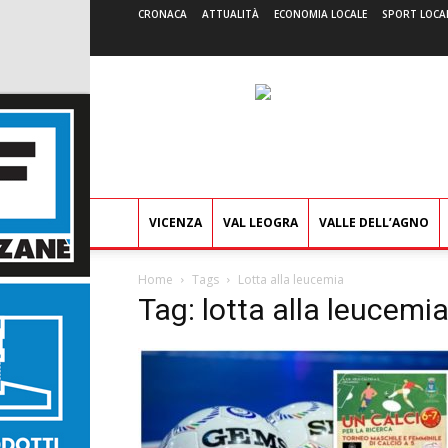
CRONACA
ATTUALITÀ
ECONOMIA LOCALE
SPORT LOCA
VICENZA
VAL LEOGRA
VALLE DELL’AGNO
Home
Tags
Lotta alla leucemia
Tag: lotta alla leucemi