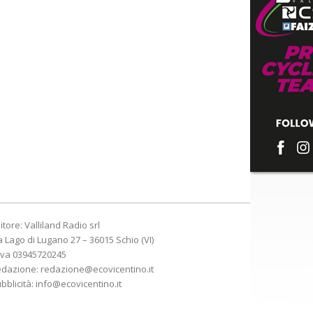
itore: Valliland Radio srl
a Lago di Lugano 27 – 36015 Schio (VI)
Iva 03945720245
edazione:
redazione@ecovicentino.it
bblicità:
info@ecovicentino.it