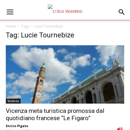
Home
Tags
Lucie Tournebize
Tag: Lucie Tournebize
Vicenza
Vicenza meta turistica promossa dal
quotidiano francese “Le Figaro”
Enrico Pigato
-