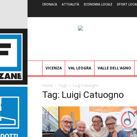
CRONACA
ATTUALITÀ
ECONOMIA LOCALE
SPORT LOCA
VICENZA
VAL LEOGRA
VALLE DELL’AGNO
Home
Tags
Luigi Catuogno
Tag: Luigi Catuogno