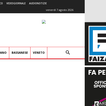
CO
VIDEOGIORNALE
AUDIONOTIZIE
venerdì 7 agosto 2026
IANO
BASSANESE
VENETO