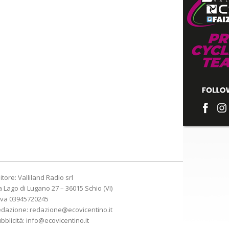
itore: Valliland Radio srl
a Lago di Lugano 27 – 36015 Schio (VI)
Iva 03945720245
edazione:
redazione@ecovicentino.it
bblicità:
info@ecovicentino.it