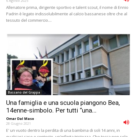
6 Agosto 2025
Allenatore prima, dirigente sportivo e talent scout, il nome di Ennio
Padrin è legato indissolubilmente al calcio bassanese oltre che al
tessuto del commercio....
Bassano del Grappa
Una famiglia e una scuola piangono Bea,
14enne-simbolo. Per tutti “una...
Omar Dal Maso
-
28 Giugno 2021
E' un vuoto dentro la perdita di una bambina di soli 14 anni, in
qualsiasi caso e contesto, un'infinita tristezza. Che tocca non solo...