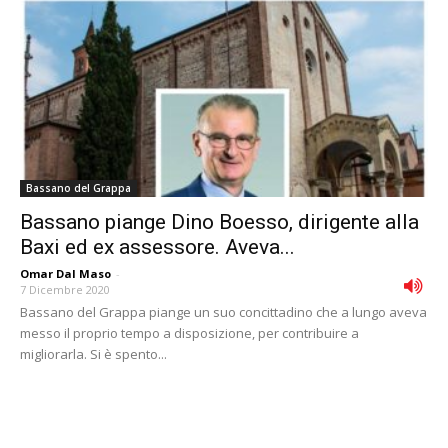
Bassano del Grappa
Bassano piange Dino Boesso, dirigente alla
Baxi ed ex assessore. Aveva...
Omar Dal Maso
-
7 Dicembre 2020
Bassano del Grappa piange un suo concittadino che a lungo aveva
messo il proprio tempo a disposizione, per contribuire a
migliorarla. Si è spento...