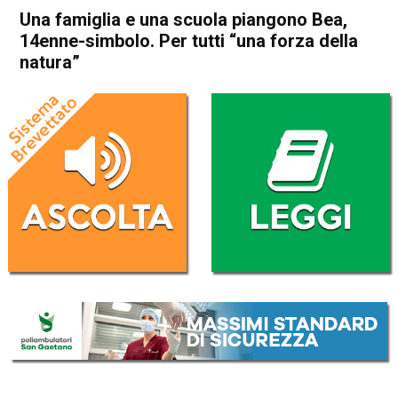
Una famiglia e una scuola piangono Bea,
14enne-simbolo. Per tutti “una forza della
natura”
Home
Bassano del Grappa
Bassano del Grappa
Cronaca
In Evidenza
Una famiglia e una scuola
piangono Bea, 14enne-
simbolo. Per tutti “una forza
della natura”
Da
Omar Dal Maso
28 Giugno 2021
(aggiornato il
29 Giugno 2021 9:07
)