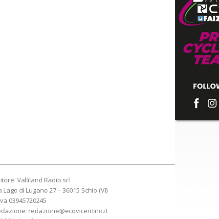
itore: Valliland Radio srl
a Lago di Lugano 27 – 36015 Schio (VI)
Iva 03945720245
edazione:
redazione@ecovicentino.it