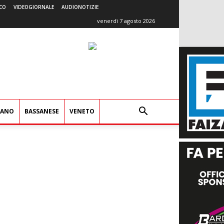
CO
VIDEOGIORNALE
AUDIONOTIZIE
venerdì 7 agosto 2026
IANO
BASSANESE
VENETO