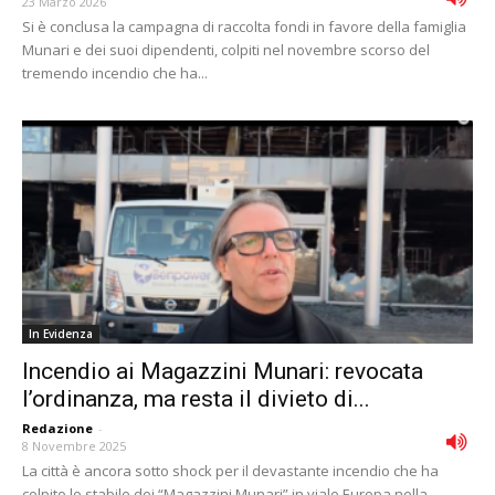
23 Marzo 2026
Si è conclusa la campagna di raccolta fondi in favore della famiglia
Munari e dei suoi dipendenti, colpiti nel novembre scorso del
tremendo incendio che ha...
In Evidenza
Incendio ai Magazzini Munari: revocata
l’ordinanza, ma resta il divieto di...
Redazione
-
8 Novembre 2025
La città è ancora sotto shock per il devastante incendio che ha
colpito lo stabile dei “Magazzini Munari” in viale Europa nella