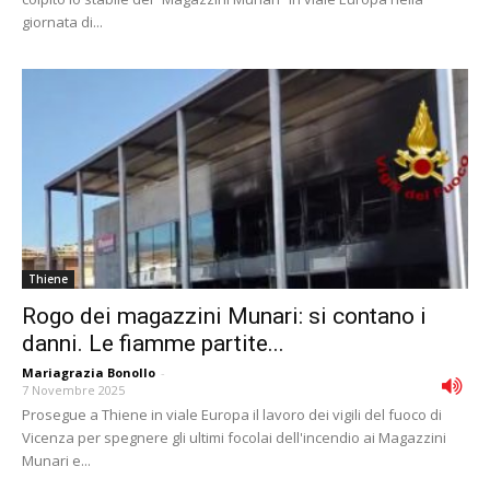
giornata di...
Thiene
Rogo dei magazzini Munari: si contano i
danni. Le fiamme partite...
Mariagrazia Bonollo
-
7 Novembre 2025
Prosegue a Thiene in viale Europa il lavoro dei vigili del fuoco di
Vicenza per spegnere gli ultimi focolai dell'incendio ai Magazzini
Munari e...