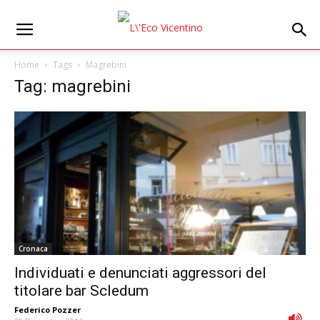
Home
Tags
Magrebini
Tag: magrebini
Cronaca
Individuati e denunciati aggressori del
titolare bar Scledum
Federico Pozzer
-