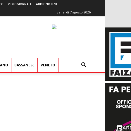
CO
VIDEOGIORNALE
AUDIONOTIZIE
venerdì 7 agosto 2026
IANO
BASSANESE
VENETO