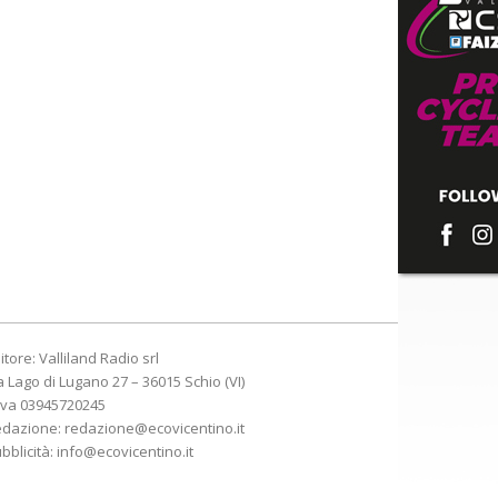
itore: Valliland Radio srl
a Lago di Lugano 27 – 36015 Schio (VI)
Iva 03945720245
edazione:
redazione@ecovicentino.it
bblicità:
info@ecovicentino.it