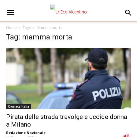
Home
Tags
Mamma morta
Tag: mamma morta
Cronaca Italia
Pirata delle strada travolge e uccide donna
a Milano
Redazione Nazionale
-