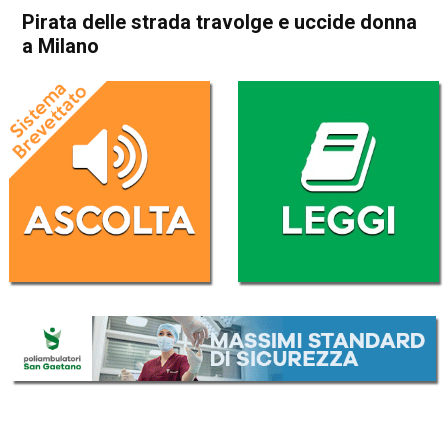
Pirata delle strada travolge e uccide donna
a Milano
Home
Cronaca Italia
Cronaca Italia
Pirata delle strada travolge e
uccide donna a Milano
Da
Redazione Nazionale
11 Dicembre 2024
(aggiornato il
11 Dicembre 2024 19:28
)
ASCOLTA L'AUDIO
Lettore
00:00
00:00