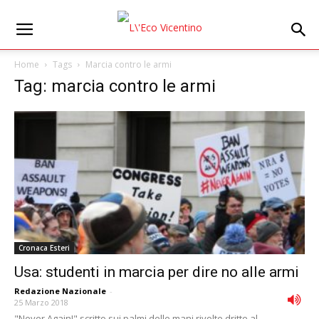
Home
Tags
Marcia contro le armi
Tag: marcia contro le armi
Cronaca Esteri
Usa: studenti in marcia per dire no alle armi
Redazione Nazionale
-
25 Marzo 2018
"Never Again!" scritto sui palmi delle mani rivolte dritte al