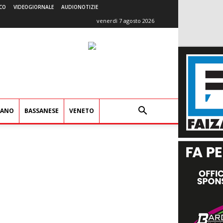
CO
VIDEOGIORNALE
AUDIONOTIZIE
venerdì 7 agosto 2026
IANO
BASSANESE
VENETO