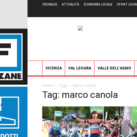
CRONACA
ATTUALITÀ
ECONOMIA LOCALE
SPORT LOCA
VICENZA
VAL LEOGRA
VALLE DELL’AGNO
Home
Tags
Marco canola
Tag: marco canola