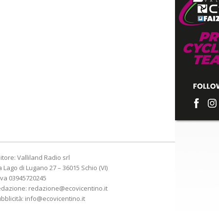
itore: Valliland Radio srl
a Lago di Lugano 27 – 36015 Schio (VI)
Iva 03945720245
edazione:
redazione@ecovicentino.it
bblicità:
info@ecovicentino.it