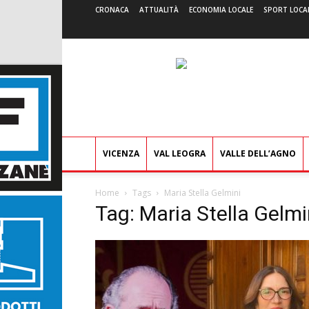
CRONACA
ATTUALITÀ
ECONOMIA LOCALE
SPORT LOCA
VICENZA
VAL LEOGRA
VALLE DELL’AGNO
Home
Tags
Maria Stella Gelmini
Tag: Maria Stella Gelmi