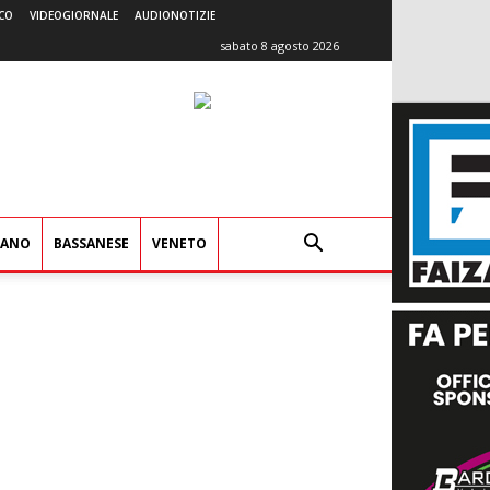
CO
VIDEOGIORNALE
AUDIONOTIZIE
sabato 8 agosto 2026
IANO
BASSANESE
VENETO