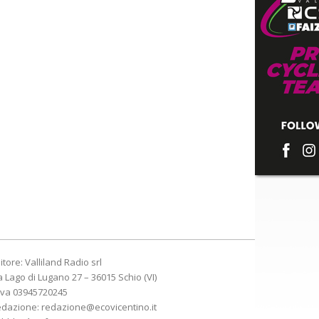
itore: Valliland Radio srl
a Lago di Lugano 27 – 36015 Schio (VI)
Iva 03945720245
edazione:
redazione@ecovicentino.it