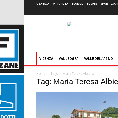
CRONACA
ATTUALITÀ
ECONOMIA LOCALE
SPORT LOCA
VICENZA
VAL LEOGRA
VALLE DELL’AGNO
Home
Tags
Maria Teresa Albiero
Tag: Maria Teresa Albi