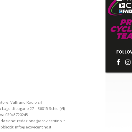
itore: Valliland Radio srl
a Lago di Lugano 27 – 36015 Schio (VI)
Iva 03945720245
edazione:
redazione@ecovicentino.it
bblicità:
info@ecovicentino.it