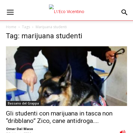
Home
Tags
Marijuana studenti
Tag: marijuana studenti
Bassano del Grappa
Gli studenti con marijuana in tasca non
“dribblano” Zico, cane antidroga....
Omar Dal Maso
-