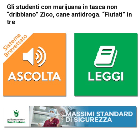
Gli studenti con marijuana in tasca non
“dribblano” Zico, cane antidroga. “Fiutati” in
tre
Home
Bassano del Grappa
Bassano del Grappa
Cronaca
In Evidenza
Gli studenti con marijuana in
tasca non “dribblano” Zico,
cane antidroga. “Fiutati” in
tre
Da
Omar Dal Maso
7 Febbraio 2024
(aggiornato il
7 Febbraio 2024 14:04
)