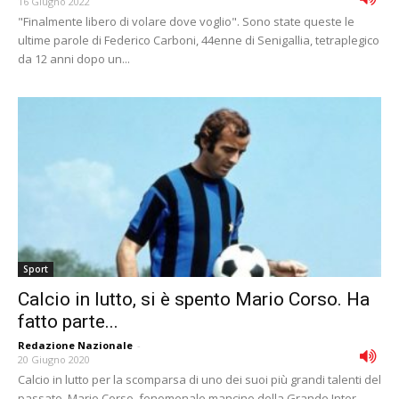
16 Giugno 2022
"Finalmente libero di volare dove voglio". Sono state queste le
ultime parole di Federico Carboni, 44enne di Senigallia, tetraplegico
da 12 anni dopo un...
Sport
Calcio in lutto, si è spento Mario Corso. Ha
fatto parte...
Redazione Nazionale
-
20 Giugno 2020
Calcio in lutto per la scomparsa di uno dei suoi più grandi talenti del
passato. Mario Corso, fenomenale mancino della Grande Inter