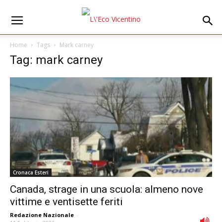
Home
Tags
Mark carney
Tag: mark carney
Cronaca Esteri
Canada, strage in una scuola: almeno nove
vittime e ventisette feriti
Redazione Nazionale
-