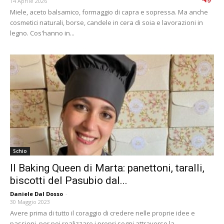
14 Aprile 2026
Miele, aceto balsamico, formaggio di capra e sopressa. Ma anche
cosmetici naturali, borse, candele in cera di soia e lavorazioni in
legno. Cos'hanno in...
Schio
Il Baking Queen di Marta: panettoni, taralli,
biscotti del Pasubio dal...
Daniele Dal Dosso
-
30 Maggio 2023
Avere prima di tutto il coraggio di credere nelle proprie idee e
passioni, per poi realizzare i propri sogni attraverso la