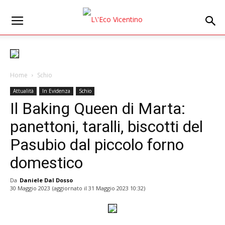
Home
Schio
Attualità
In Evidenza
Schio
Il Baking Queen di Marta:
panettoni, taralli, biscotti del
Pasubio dal piccolo forno
domestico
Da
Daniele Dal Dosso
30 Maggio 2023
(aggiornato il
31 Maggio 2023 10:32
)