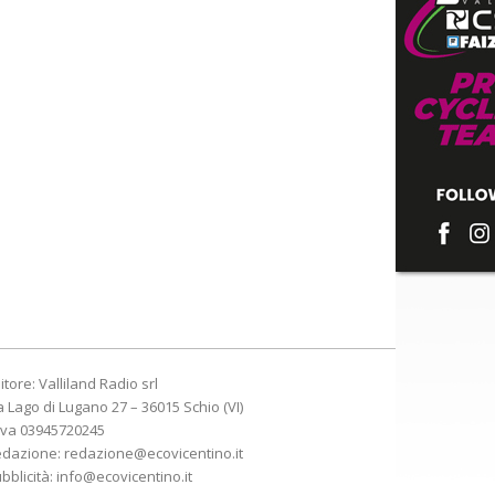
itore: Valliland Radio srl
a Lago di Lugano 27 – 36015 Schio (VI)
Iva 03945720245
edazione:
redazione@ecovicentino.it
bblicità:
info@ecovicentino.it