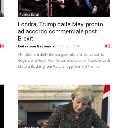
Politica Esteri
Londra, Trump dalla May: pronto
ad accordo commerciale post
Brexit
Redazione Nazionale
-
4 Giugno 2019
All'indomani dell'intensa giornata di incontri con la
Regina e la Royal Family, culminata con il banchetto di
Stato a Buckingham Palace, oggi Donald Trump...
Politica Esteri