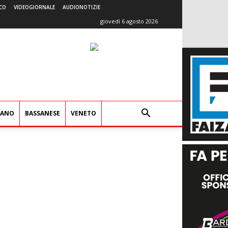
CO
VIDEOGIORNALE
AUDIONOTIZIE
giovedì 6 agosto 2026
IANO
BASSANESE
VENETO