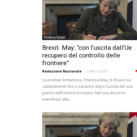
Politica Esteri
Brexit. May: “con l’uscita dall’Ue
recupero del controllo delle
frontiere”
Redazione Nazionale
-
2 Marzo 2018
La premier britannica, Theresa May, è chiara sui
cambiamenti che ci saranno dopo l’uscita del suo
paese dall'Unione Europea. Nel suo discorso
manifesto alla...