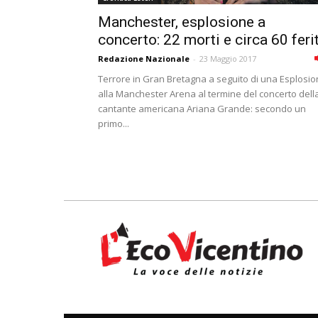
Manchester, esplosione a
concerto: 22 morti e circa 60 ferit
Redazione Nazionale
-
23 Maggio 2017
Terrore in Gran Bretagna a seguito di una Esplosi
alla Manchester Arena al termine del concerto dell
cantante americana Ariana Grande: secondo un
primo...