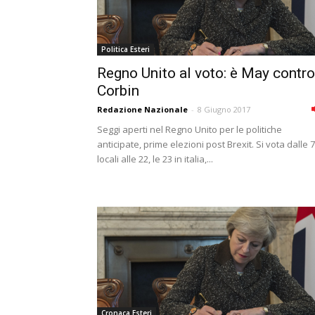
Politica Esteri
Regno Unito al voto: è May contro
Corbin
Redazione Nazionale
-
8 Giugno 2017
Seggi aperti nel Regno Unito per le politiche
anticipate, prime elezioni post Brexit. Si vota dalle 7
locali alle 22, le 23 in italia,...
Cronaca Esteri