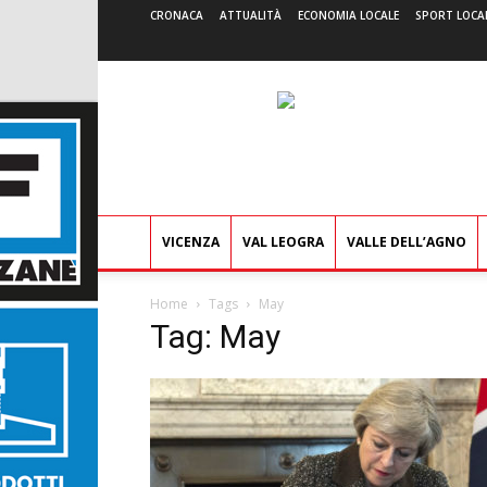
CRONACA
ATTUALITÀ
ECONOMIA LOCALE
SPORT LOCA
VICENZA
VAL LEOGRA
VALLE DELL’AGNO
Home
Tags
May
Tag: May