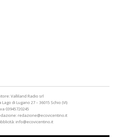
itore: Valliland Radio srl
a Lago di Lugano 27 – 36015 Schio (VI)
Iva 03945720245
edazione:
redazione@ecovicentino.it
bblicità:
info@ecovicentino.it