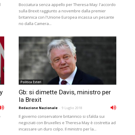
l
Bocciatura senza appello per Theresa May: l'accordo
sulla Brexit raggiunto a novembre dalla premier
britannica con l'Unione Europea incassa un pesante
no dalla Camera...
Politica Esteri
y
Gb: si dimette Davis, ministro per
la Brexit
Redazione Nazionale
-
9 Luglio 2018
e
Il governo conservatore britannico si sfalda sui
negoziati con Bruxelles e Theresa May è costretta ad
incassare un duro colpo. Il ministro per la...