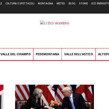
LE
CULTURA E SPETTACOLI
MONTAGNA
METEO
BLOG
STORIE
ECO ENERGETI
L'Eco
Vicentino
VALLE DEL CHIAMPO
PEDEMONTANA
VALLE DELL’ASTICO
ALTOP