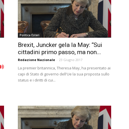
Politica Esteri
Brexit, Juncker gela la May: “Sui
cittadini primo passo, ma non...
Redazione Nazionale
-
23 Giugno 2017
La premier britannica, Theresa May, ha presentato ai
capi di Stato di governo dell'Ue la sua proposta sullo
status e i diritti di cui...