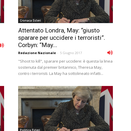
Cronaca Esteri
Attentato Londra, May: “giusto
sparare per uccidere i terroristi”.
Corbyn: “May...
Redazione Nazionale
-
5 Giugno 2017
"Shoot to kill", sparare per uccidere: è questa la linea
sostenuta dal premier britannico, Theresa May,
contro i terroristi. La May ha sottolineato infatti...
Politica Esteri