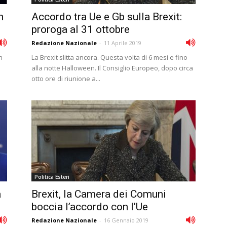
n
Accordo tra Ue e Gb sulla Brexit:
proroga al 31 ottobre
Redazione Nazionale
-
11 Aprile 2019
n
La Brexit slitta ancora. Questa volta di 6 mesi e fino
o
alla notte Halloween. Il Consiglio Europeo, dopo circa
otto ore di riunione a...
Politica Esteri
a
Brexit, la Camera dei Comuni
boccia l’accordo con l’Ue
Redazione Nazionale
-
16 Gennaio 2019