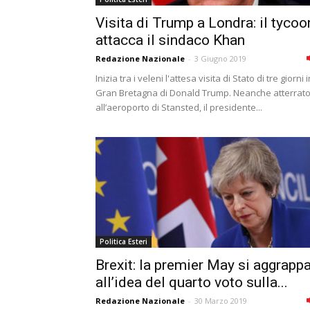
Visita di Trump a Londra: il tycoo
attacca il sindaco Khan
Redazione Nazionale
-
3 Giugno 2019
Inizia tra i veleni l'attesa visita di Stato di tre giorni i
Gran Bretagna di Donald Trump. Neanche atterrat
all’aeroporto di Stansted, il presidente...
Politica Esteri
Brexit: la premier May si aggrapp
allʼidea del quarto voto sulla...
Redazione Nazionale
-
30 Marzo 2019