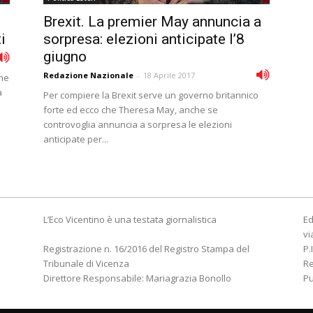
Brexit. La premier May annuncia a
i
sorpresa: elezioni anticipate lʼ8
giugno
Redazione Nazionale
-
18 Aprile 2017
one
a
Per compiere la Brexit serve un governo britannico
forte ed ecco che Theresa May, anche se
controvoglia annuncia a sorpresa le elezioni
anticipate per...
L’Eco Vicentino è una testata giornalistica
Ed
vi
Registrazione n. 16/2016 del Registro Stampa del
P.
Tribunale di Vicenza
R
Direttore Responsabile: Mariagrazia Bonollo
Pu