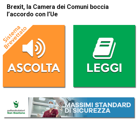
Brexit, la Camera dei Comuni boccia
l’accordo con l’Ue
Home
Politica Esteri
Politica Esteri
Brexit, la Camera dei Comuni
boccia l’accordo con l’Ue
Da
Redazione Nazionale
16 Gennaio 2019
(aggiornato il
16 Gennaio 2019 13:37
)
ASCOLTA L'AUDIO
Lettore
00:00
00:00