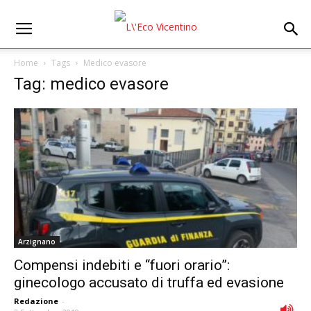
Home
Tags
Medico evasore
Tag: medico evasore
Arzignano
Compensi indebiti e “fuori orario”:
ginecologo accusato di truffa ed evasione
Redazione
-