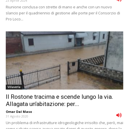
23 Aprile 2024
Riunione conclusa con strette di mano e anche con un nuovo
slancio per il quadriennio di gestione alle porte per il Consorzio di
Pro Loco...
Villaverla
Il Rostone tracima e scende lungo la via.
Allagata un’abitazione: per...
Omar Dal Maso
-
31 Agosto 2020
Un problema di infrastrutture idrogeologiche irrisolto che, però, mai
come sabato scorso aveva creato danni di questo genere, dopo la