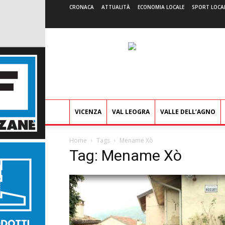
CRONACA
ATTUALITÀ
ECONOMIA LOCALE
SPORT LOCA
VICENZA
VAL LEOGRA
VALLE DELL’AGNO
Home
Tags
Mename Xò
Tag: Mename Xò