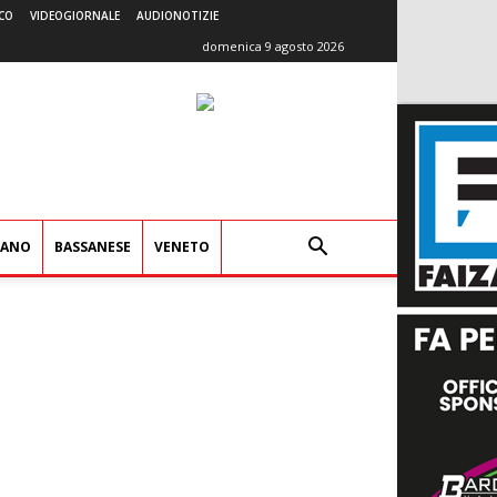
CO
VIDEOGIORNALE
AUDIONOTIZIE
domenica 9 agosto 2026
IANO
BASSANESE
VENETO