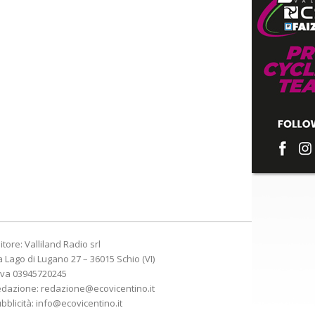
itore: Valliland Radio srl
a Lago di Lugano 27 – 36015 Schio (VI)
Iva 03945720245
edazione:
redazione@ecovicentino.it
bblicità:
info@ecovicentino.it