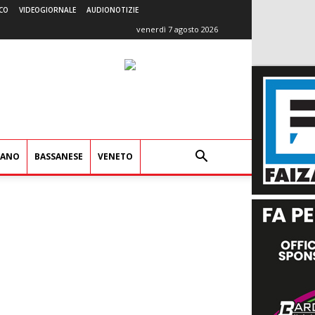
CO
VIDEOGIORNALE
AUDIONOTIZIE
venerdì 7 agosto 2026
IANO
BASSANESE
VENETO