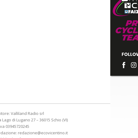
itore: Valliland Radio srl
a Lago di Lugano 27 – 36015 Schio (VI)
Iva 03945720245
edazione:
redazione@ecovicentino.it