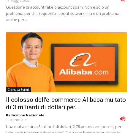
13 Maggio 2022
Questione di account fake o account spam. Non è solo un
problema per chi frequenta i social network, ma è un problema
anche per...
Cronaca Esteri
Il colosso dell’e-commerce Alibaba multato
di 3 miliardi di dollari per...
Redazione Nazionale
-
10 Aprile 2021
Una multa di circa 3 miliardi di dollari, 2,78 per essere precisi, per
“abuso di posizione dominante”. E’ quanto hanno annunciato le