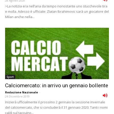
28 Agosto 2020
>La notizia era nell’aria da tempo nonostante uno stucchevole tira
e molla. Adesso è ufficiale: Zlatan Ibrahimovic sarà un giocatore del
Milan anche nella...
Sport
Calciomercato: in arrivo un gennaio bollente
Redazione Nazionale
-
24 Dicembre 2019
Inizierà ufficialmente il prossimo 2 gennaio la sessione invernale
del calciomercato, che si concluderà il 31 gennaio 2020. Tanti i nomi
caldi sul taccuino...