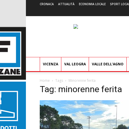
CRONACA
ATTUALITÀ
ECONOMIA LOCALE
SPORT LOCA
VICENZA
VAL LEOGRA
VALLE DELL’AGNO
Home
Tags
Minorenne ferita
Tag: minorenne ferita