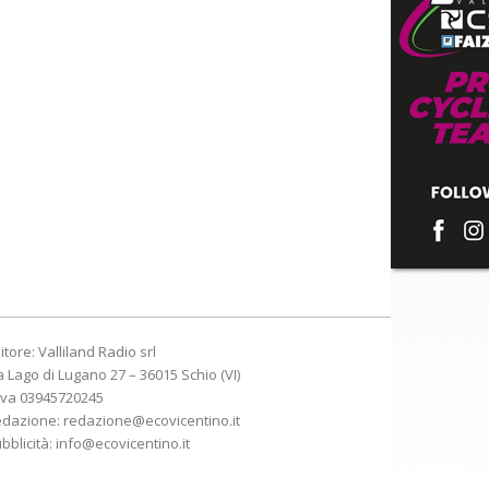
itore: Valliland Radio srl
a Lago di Lugano 27 – 36015 Schio (VI)
Iva 03945720245
edazione:
redazione@ecovicentino.it
bblicità:
info@ecovicentino.it