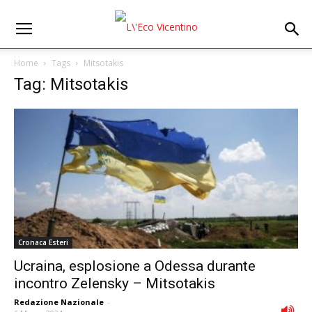
Home
Tags
Mitsotakis
Tag: Mitsotakis
Cronaca Esteri
Ucraina, esplosione a Odessa durante
incontro Zelensky – Mitsotakis
Redazione Nazionale
-