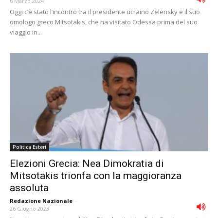
6 Marzo 2024
Oggi c’è stato l’incontro tra il presidente ucraino Zelensky e il suo
omologo greco Mitsotakis, che ha visitato Odessa prima del suo
viaggio in...
Politica Esteri
Elezioni Grecia: Nea Dimokratia di
Mitsotakis trionfa con la maggioranza
assoluta
Redazione Nazionale
-
26 Giugno 2023