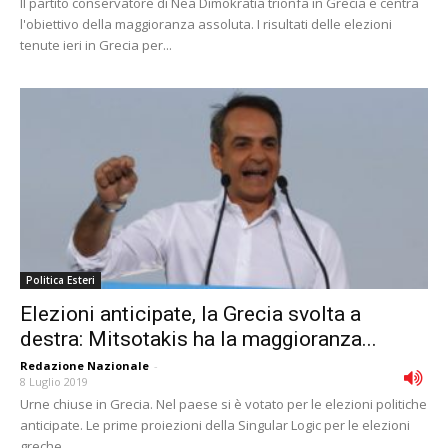
Il partito conservatore di Nea Dimokratia trionfa in Grecia e centra
l'obiettivo della maggioranza assoluta. I risultati delle elezioni
tenute ieri in Grecia per...
Politica Esteri
Elezioni anticipate, la Grecia svolta a
destra: Mitsotakis ha la maggioranza...
Redazione Nazionale
-
8 Luglio 2019
Urne chiuse in Grecia. Nel paese si è votato per le elezioni politiche
anticipate. Le prime proiezioni della Singular Logic per le elezioni
greche...