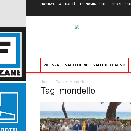
CRONACA
ATTUALITÀ
ECONOMIA LOCALE
SPORT LOCA
VICENZA
VAL LEOGRA
VALLE DELL’AGNO
Home
Tags
Mondello
Tag: mondello