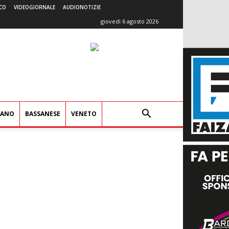
CO
VIDEOGIORNALE
AUDIONOTIZIE
giovedì 6 agosto 2026
IANO
BASSANESE
VENETO