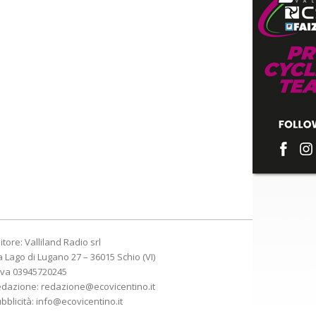
itore: Valliland Radio srl
a Lago di Lugano 27 – 36015 Schio (VI)
Iva 03945720245
edazione:
redazione@ecovicentino.it
bblicità:
info@ecovicentino.it