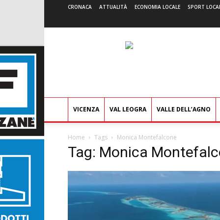
CRONACA
ATTUALITÀ
ECONOMIA LOCALE
SPORT LOCA
VICENZA
VAL LEOGRA
VALLE DELL’AGNO
Home
Tags
Monica Montefalcone
Tag: Monica Montefal