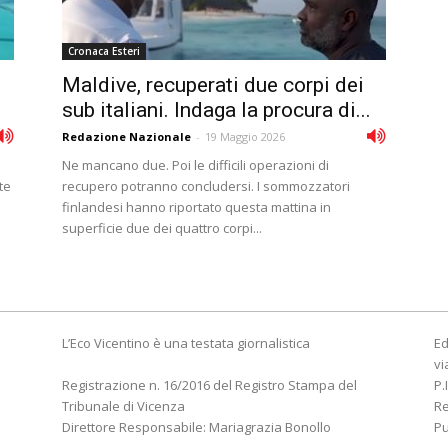
Cronaca Esteri
Maldive, recuperati due corpi dei
sub italiani. Indaga la procura di...
Redazione Nazionale
-
19 Maggio 2026
Ne mancano due. Poi le difficili operazioni di
te
recupero potranno concludersi. I sommozzatori
finlandesi hanno riportato questa mattina in
superficie due dei quattro corpi...
L’Eco Vicentino è una testata giornalistica
Ed
vi
Registrazione n. 16/2016 del Registro Stampa del
P.
Tribunale di Vicenza
R
Direttore Responsabile: Mariagrazia Bonollo
Pu