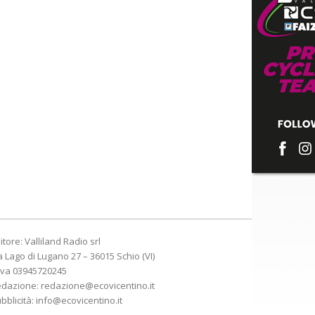
itore: Valliland Radio srl
a Lago di Lugano 27 – 36015 Schio (VI)
Iva 03945720245
edazione:
redazione@ecovicentino.it
bblicità:
info@ecovicentino.it