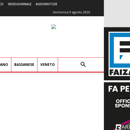
CO
VIDEOGIORNALE
AUDIONOTIZIE
domenica 9 agosto 2026
IANO
BASSANESE
VENETO