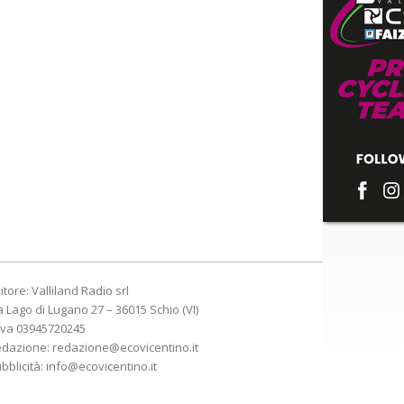
itore: Valliland Radio srl
a Lago di Lugano 27 – 36015 Schio (VI)
Iva 03945720245
edazione:
redazione@ecovicentino.it
bblicità:
info@ecovicentino.it