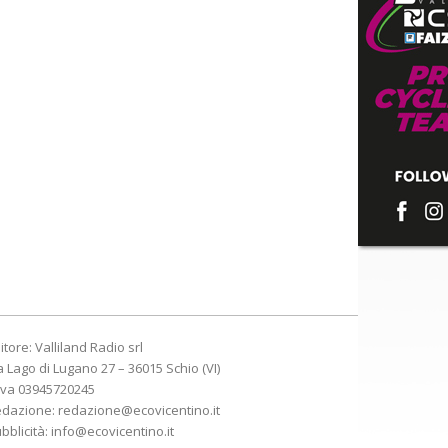
itore: Valliland Radio srl
a Lago di Lugano 27 – 36015 Schio (VI)
Iva 03945720245
edazione:
redazione@ecovicentino.it
bblicità:
info@ecovicentino.it