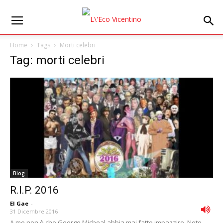
Home
Tags
Morti celebri
Tag: morti celebri
Blog
R.I.P. 2016
El Gae
-
31 Dicembre 2016
A me non è che George Micheal abbia mai fatto impazzire. Noto