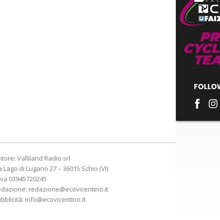
itore: Valliland Radio srl
a Lago di Lugano 27 – 36015 Schio (VI)
Iva 03945720245
edazione:
redazione@ecovicentino.it
bblicità:
info@ecovicentino.it