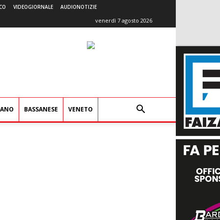
CO
VIDEOGIORNALE
AUDIONOTIZIE
venerdì 7 agosto 2026
IANO
BASSANESE
VENETO