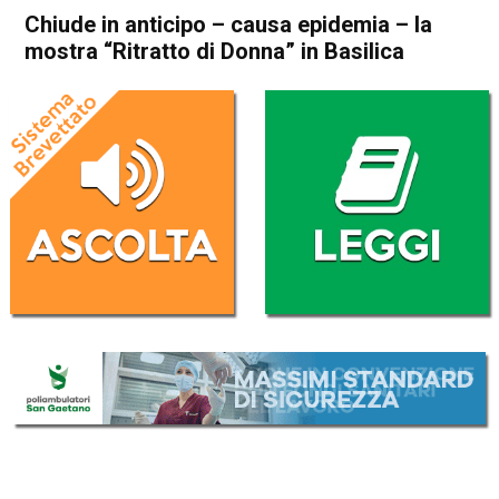
Chiude in anticipo – causa epidemia – la
mostra “Ritratto di Donna” in Basilica
Home
Vicenza
Attualità
Cultura e spettacoli
In Evidenza
Vicenza
Chiude in anticipo – causa
epidemia – la mostra
“Ritratto di Donna” in Basilica
Da
Omar Dal Maso
28 Aprile 2020
(aggiornato il
28 Aprile 2020 19:03
)
ASCOLTA L'AUDIO