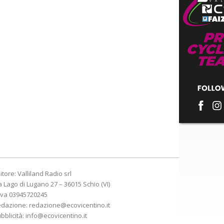
itore: Valliland Radio srl
a Lago di Lugano 27 – 36015 Schio (VI)
Iva 03945720245
edazione:
redazione@ecovicentino.it
bblicità:
info@ecovicentino.it