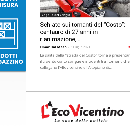
Cogollo del Cengio
Schiato sui tornanti del “Costo”:
centauro di 27 anni in
rianimazione,...
Omar Dal Maso
-
3 Luglio 2021
La salita della "strada del Costo" torna a presenta
il cruento conto sangue e incidenti tra i tornanti che
collegano l'Altovicentino e l'Altopiano di...