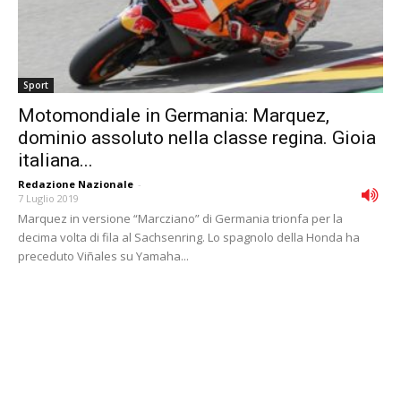
Sport
Motomondiale in Germania: Marquez,
dominio assoluto nella classe regina. Gioia
italiana...
Redazione Nazionale
-
7 Luglio 2019
Marquez in versione “Marcziano” di Germania trionfa per la
decima volta di fila al Sachsenring. Lo spagnolo della Honda ha
preceduto Viñales su Yamaha...