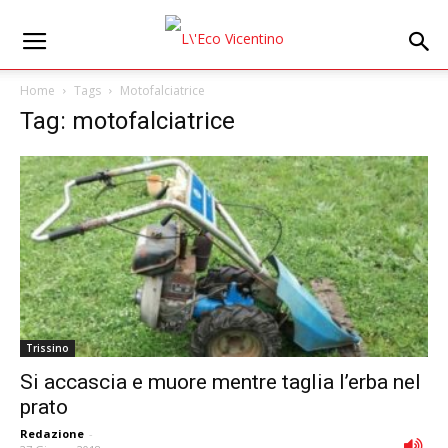
Home
Tags
Motofalciatrice
Tag: motofalciatrice
Trissino
Si accascia e muore mentre taglia l’erba nel
prato
Redazione
-