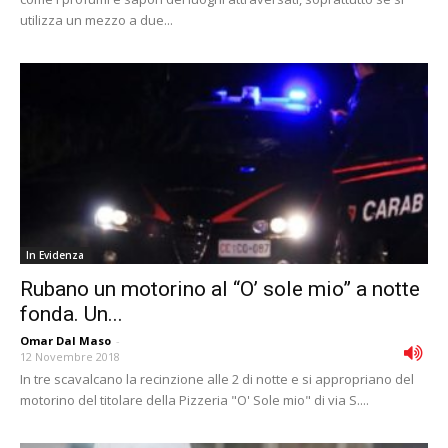
utilizza un mezzo a due...
In Evidenza
Rubano un motorino al “O’ sole mio” a notte
fonda. Un...
Omar Dal Maso
-
12 Novembre 2018
In tre scavalcano la recinzione alle 2 di notte e si appropriano del
motorino del titolare della Pizzeria "O' Sole mio" di via S....