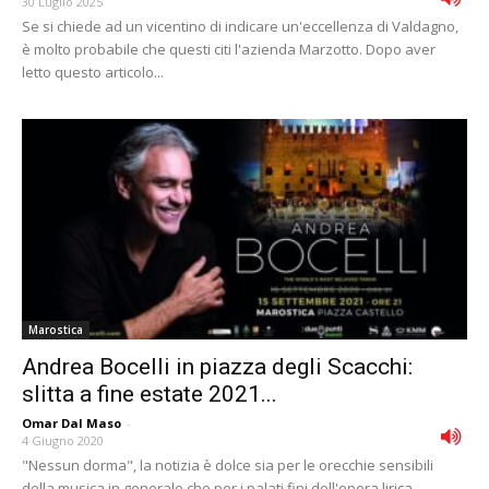
30 Luglio 2025
Se si chiede ad un vicentino di indicare un'eccellenza di Valdagno,
è molto probabile che questi citi l'azienda Marzotto. Dopo aver
letto questo articolo...
Marostica
Andrea Bocelli in piazza degli Scacchi:
slitta a fine estate 2021...
Omar Dal Maso
-
4 Giugno 2020
"Nessun dorma", la notizia è dolce sia per le orecchie sensibili
della musica in generale che per i palati fini dell'opera lirica.