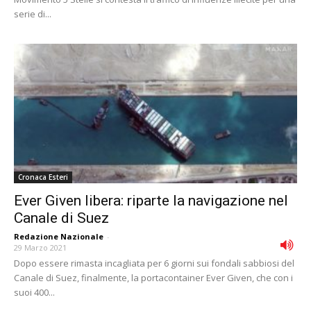
serie di...
Cronaca Esteri
Ever Given libera: riparte la navigazione nel
Canale di Suez
Redazione Nazionale
-
29 Marzo 2021
Dopo essere rimasta incagliata per 6 giorni sui fondali sabbiosi del
Canale di Suez, finalmente, la portacontainer Ever Given, che con i
suoi 400...