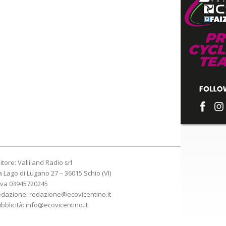
itore: Valliland Radio srl
a Lago di Lugano 27 – 36015 Schio (VI)
Iva 03945720245
edazione:
redazione@ecovicentino.it
bblicità:
info@ecovicentino.it