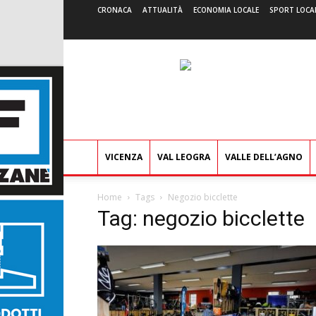
CRONACA
ATTUALITÀ
ECONOMIA LOCALE
SPORT LOCA
VICENZA
VAL LEOGRA
VALLE DELL’AGNO
Home
Tags
Negozio bicclette
Tag: negozio bicclette