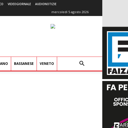
CO
VIDEOGIORNALE
AUDIONOTIZIE
mercoledì 5 agosto 2026
IANO
BASSANESE
VENETO